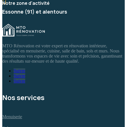

Notre zone d'activité
Essonne (91) et alentours
MTO Rénovation est votre expert en rénovation intérieure,
spécialisé en menuiserie, cuisine, salle de bain, sols et murs. Nous
transformons vos espaces de vie avec soin et précision, garantissant
des résultats sur-mesure et de haute qualité.
Suivre
Suivre
Suivre
Nos services
Menuiserie